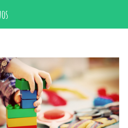
ños
¿Por qué todos los niños deberían acudir a
ludotecas?