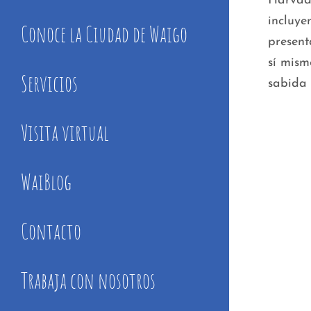
Harvad
incluye
Conoce la Ciudad de Waigo
present
sí mism
Servicios
sabida 
Visita virtual
WaiBlog
Contacto
Trabaja con nosotros