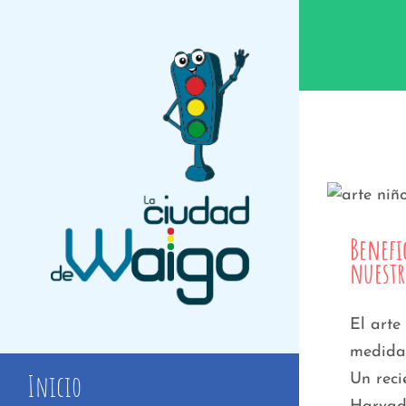
Saltar
al
contenido
Benefi
Benefi
nuestr
El arte
medida,
Inicio
Un reci