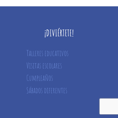
¡DIVIÉRTETE!
Talleres educativos
Visitas escolares
Cumpleaños
Sábados diferentes